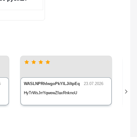
6
WASLNPRhIwgoPkYILJiItpEq
23.07.2026
nLsE
HyTrWsJrrYqwewZfaxRnknoU
qXz