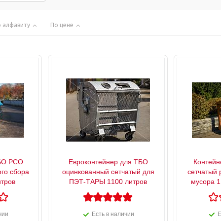
 алфавиту
По цене
БО РСО
Евроконтейнер для ТБО
Контейн
ого сбора
оцинкованный сетчатый для
сетчатый 
итров
ПЭТ-ТАРЫ 1100 литров
мусора 1
чии
Есть в наличии
Е