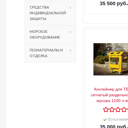
35 500
руб.
СРЕДСТВА
ИНДИВИДУАЛЬНОЙ
Столы с лавками
Биометрические терминалы
ЗАЩИТЫ
Вызывные панели
МОРСКОЕ
ОБОРУДОВАНИЕ
Комплекты для дистанционного управления
ГЕОМАТЕРИАЛЫ И
ОТДЕЛКА
Аккумуляторы аккумуляторные батареи для ИБП
Контейнер для Т
сетчатый раздельн
мусора 1100 л 
Есть в нали
35 000
руб.