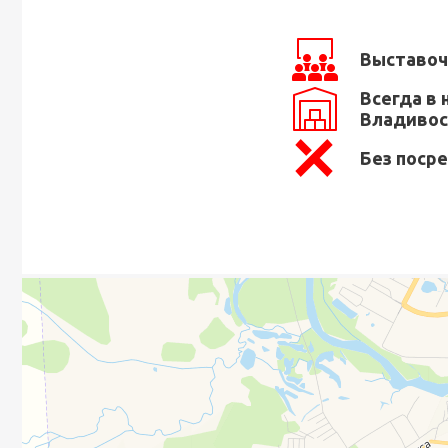
Выставоч
Всегда в 
Владивос
Без поср