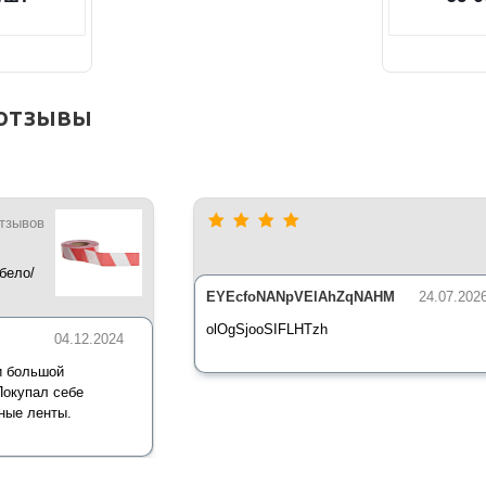
отзывы
отзывов
бело/
*35 мкм
EYEcfoNANpVElAhZqNAHM
24.07.202
olOgSjooSIFLHTzh
04.12.2024
и большой
Покупал себе
ные ленты.