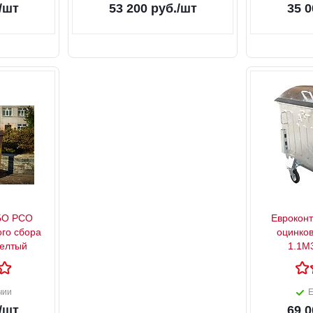
/шт
53 200
руб.
/шт
35 0
БО РСО
Евроконт
ого сбора
оцинко
желтый
1.1М
чии
Е
/шт
69 0