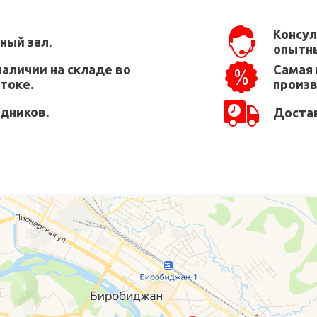
Консул
ный зал.
опытны
наличии на складе во
Самая 
токе.
произ
едников.
Достав