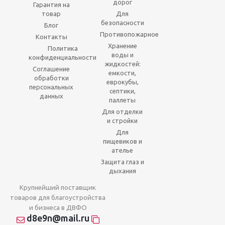
дорог
Гарантия на
товар
Для
безопасности
Блог
Противопожарное
Контакты
Хранение
Политика
воды и
конфиденциальности
жидкостей:
Соглашение
емкости,
обработки
еврокубы,
персональных
септики,
данных
паллеты
Для отделки
и стройки
Для
пищевиков и
ателье
Защита глаз и
дыхания
Крупнейший поставщик
товаров для благоустройства
и бизнеса в ДВФО
d8e9n@mail.ru