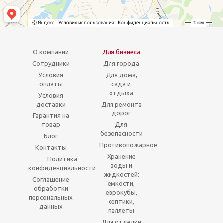
О компании
Для бизнеса
Сотрудники
Для города
Условия
Для дома,
оплаты
сада и
отдыха
Условия
доставки
Для ремонта
дорог
Гарантия на
товар
Для
безопасности
Блог
Противопожарное
Контакты
Хранение
Политика
воды и
конфиденциальности
жидкостей:
Соглашение
емкости,
обработки
еврокубы,
персональных
септики,
данных
паллеты
Для отделки