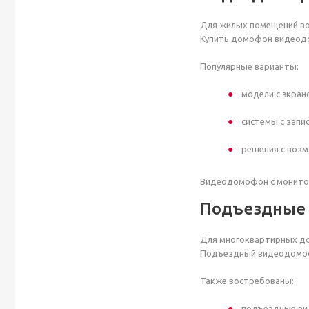
Для жилых помещений во
Купить домофон видеодо
Популярные варианты:
модели с экран
системы с запи
решения с воз
Видеодомофон с монитор
Подъездные
Для многоквартирных до
Подъездный видеодомофо
Также востребованы:
подъездные ви