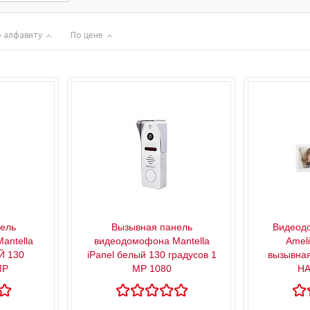
 алфавиту
По цене
ель
Вызывная панель
Видеодо
antella
видеодомофона Mantella
Amel
Й 130
iPanel белый 130 градусов 1
вызывна
MP
MP 1080
НА