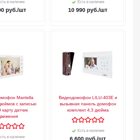
сть в наличии
Есть в наличии
00
руб.
/шт
10 990
руб.
/шт
мофон Mantella
Видеодомофон LILU-403E и
 дюймов с записью
вызывная панель домофон
 карту датчик
комплект 4,3 дюйма
движения
Есть в наличии
сть в наличии
6 600
руб.
/шт