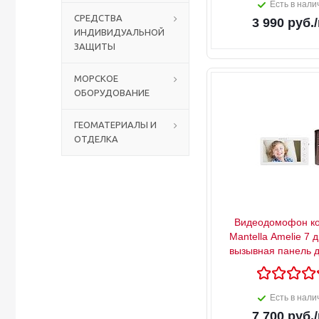
Есть в нали
СРЕДСТВА
3 990
руб.
ИНДИВИДУАЛЬНОЙ
Столы с лавками
Биометрические терминалы
ЗАЩИТЫ
Вызывные панели
МОРСКОЕ
ОБОРУДОВАНИЕ
Комплекты для дистанционного управления
ГЕОМАТЕРИАЛЫ И
ОТДЕЛКА
Аккумуляторы аккумуляторные батареи для ИБП
Видеодомофон ко
Mantella Amelie 7 
вызывная панель 
Есть в нали
7 700
руб.