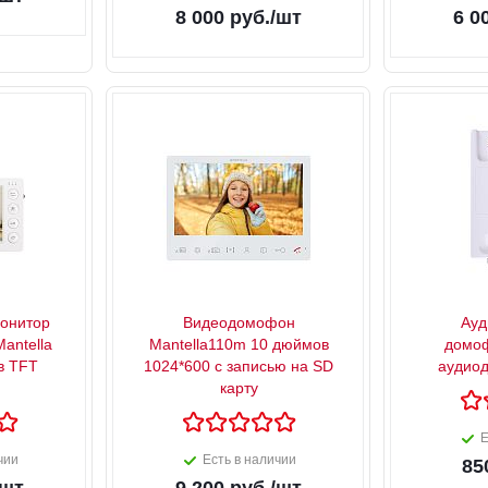
8 000
руб.
/шт
6 0
онитор
Видеодомофон
Ау
antella
Mantella110m 10 дюймов
домоф
в TFT
1024*600 с записью на SD
аудио
карту
Е
чии
Есть в наличии
85