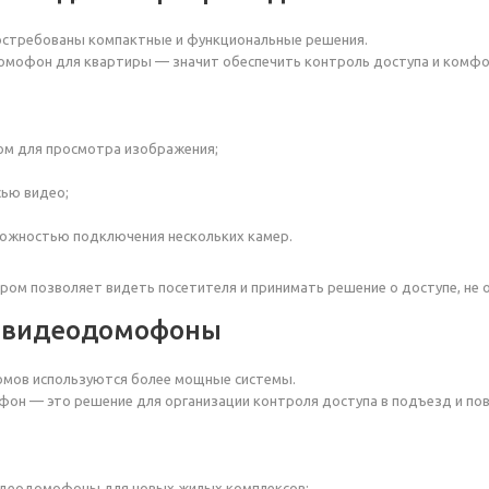
стребованы компактные и функциональные решения.
мофон для квартиры — значит обеспечить контроль доступа и комфо
ом для просмотра изображения;
сью видео;
можностью подключения нескольких камер.
ом позволяет видеть посетителя и принимать решение о доступе, не 
 видеодомофоны
мов используются более мощные системы.
н — это решение для организации контроля доступа в подъезд и по
деодомофоны для новых жилых комплексов;