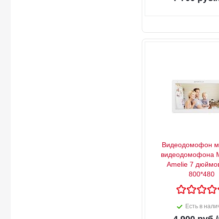
Видеодомофон м
видеодомофона M
Amelie 7 дюймо
800*480
Есть в нали