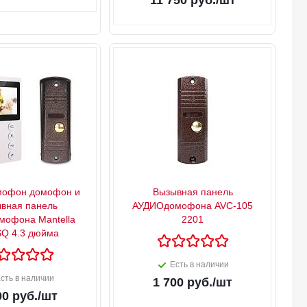
11 750
руб.
/шт
мофон домофон и
Вызывная панель
вная панель
АУДИОдомофона AVC-105
мофона Mantella
2201
 SQ 4.3 дюйма
Есть в наличии
сть в наличии
1 700
руб.
/шт
00
руб.
/шт