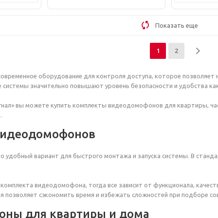
Показать еще
1
2
временное оборудование для контроля доступа, которое позволяет не
е системы значительно повышают уровень безопасности и удобства как
игнал» вы можете купить комплекты видеодомофонов для квартиры, ча
.
видеодомофонов
о удобный вариант для быстрого монтажа и запуска системы. В станд
а комплекта видеодомофона, тогда все зависит от функционала, каче
ия позволяет сэкономить время и избежать сложностей при подборе с
ны для квартиры и дома