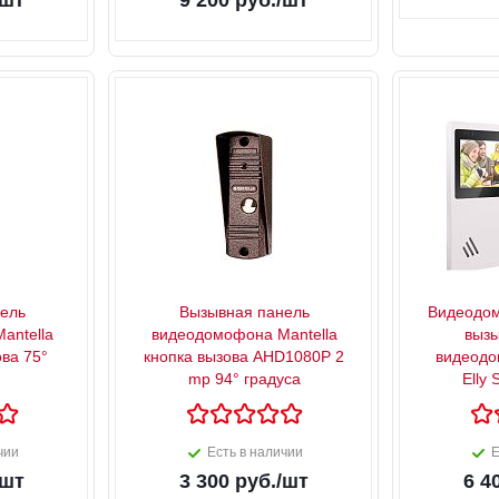
/шт
9 200
руб.
/шт
ель
Вызывная панель
Видеодо
antella
видеодомофона Mantella
вызы
ова 75°
кнопка вызова AHD1080P 2
видеодо
mp 94° градуса
Elly
чии
Есть в наличии
Е
/шт
3 300
руб.
/шт
6 4