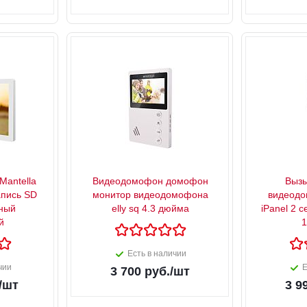
Mantеlla
Видеодомофон домофон
Вызы
апись SD
монитор видеодомофона
видеодо
ный
elly sq 4.3 дюйма
iPanel 2 
й
1
Есть в наличии
чии
Е
3 700
руб.
/шт
/шт
3 9