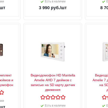
чии
Есть в наличии
Е
/шт
3 990
руб.
/шт
8 7
мплект
Видеодомофон HD Mantella
Видеодо
дюймов и
Amelie AHD 7 дюймов с
Amelie 7
домофон
записью на SD карту датчик
на SD
движения
чии
Есть в наличии
Е
/шт