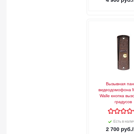
4 900
руб.
Вызывная пан
видеодомофона M
Walle кнопка выз
градусов
Есть в нали
2 700
руб.