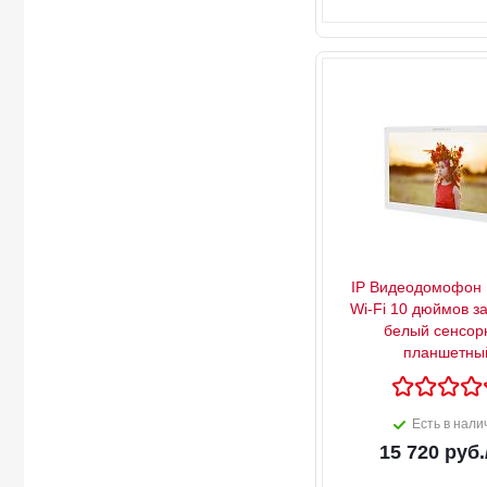
IP Видеодомофон 
Wi-Fi 10 дюймов з
белый сенсор
планшетны
Есть в нали
15 720
руб.