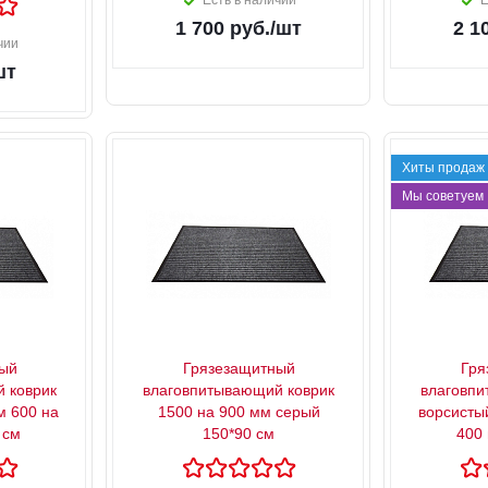
Есть в наличии
Е
1 700
руб.
/шт
2 1
чии
шт
Хиты продаж
Мы советуем
ый
Грязезащитный
Гря
 коврик
влаговпитывающий коврик
влаговпи
м 600 на
1500 на 900 мм серый
ворсисты
 см
150*90 см
400