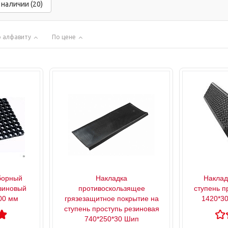
 наличии (20)
 алфавиту
По цене
борный
Накладка
Наклад
зиновый
противоскользящее
ступень п
00 мм
грязезащитное покрытие на
1420*30
ступень проступь резиновая
740*250*30 Шип