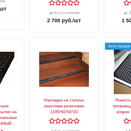
чии
/шт
Есть в наличии
Е
2 700
руб.
/шт
1 5
Хиты продаж
Накладка на ступень
Ячеисты
ящее
окантовка резиновая
грязезащ
рытие на
1185*60/50*20
коврик
езиновая
ОЧНЫЙ