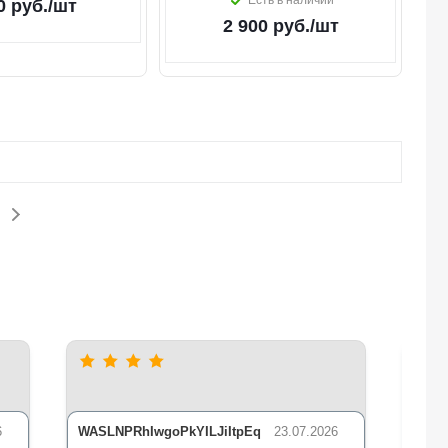
Есть в наличии
0
руб.
/шт
2 900
руб.
/шт
6
WASLNPRhIwgoPkYILJiItpEq
23.07.2026
nLsE