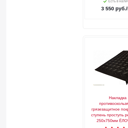
Есть в нали
3 550
руб.
Накладка
противоскольз
грязезащитное пок
ступень проступь р
250х750мм ЁЛ