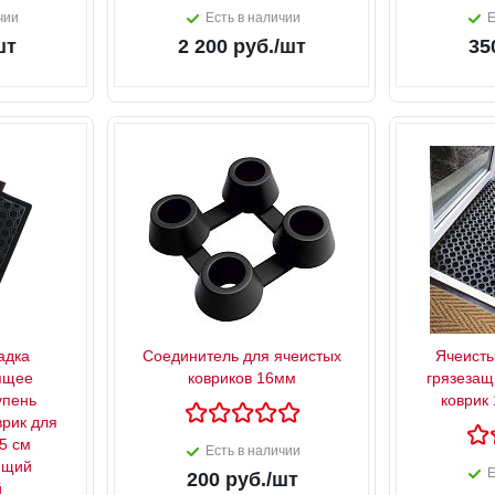
чии
Есть в наличии
Е
шт
2 200
руб.
/шт
35
адка
Соединитель для ячеистых
Ячеисты
ящее
ковриков 16мм
грязезащ
упень
коврик
врик для
5 см
Есть в наличии
ющий
Е
200
руб.
/шт
й