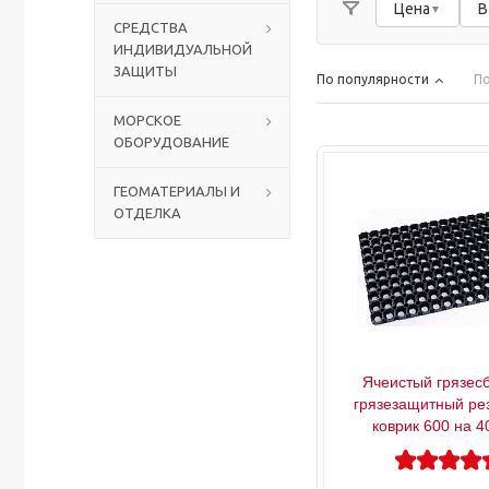
Цена
В
СРЕДСТВА
ИНДИВИДУАЛЬНОЙ
Столы с лавками
Биометрические терминалы
ЗАЩИТЫ
По популярности
По
Вызывные панели
МОРСКОЕ
ОБОРУДОВАНИЕ
Комплекты для дистанционного управления
ГЕОМАТЕРИАЛЫ И
ОТДЕЛКА
Аккумуляторы аккумуляторные батареи для ИБП
Ячеистый грязес
грязезащитный ре
коврик 600 на 4