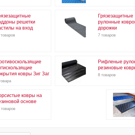
рязезащитные
Грязезащитные
оддоны решетки
рулонные ковр
астилы на вход
дорожки
 товаров
7 товаров
ротивоскользящие
Рифленые руло
нтискользящие
резиновые ков
окрытия ковры Зиг Заг
8 товаров
товара
орсистые ковры на
езиновой основе
 товаров