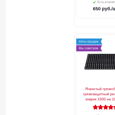
Есть в нали
650
руб.
/
Хиты продаж
Мы советуем
Ячеистый грязес
грязезащитный ре
коврик 1500 на 