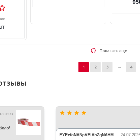
95
чии
шт
Показать еще
1
2
3
4
отзывы
отзывов
бело/
*35 мкм
EYEcfoNANpVElAhZqNAHM
24.07.202