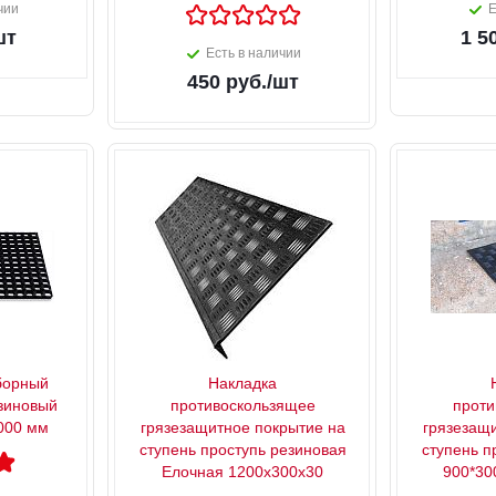
чии
Е
шт
1 5
Есть в наличии
450
руб.
/шт
борный
Накладка
зиновый
противоскользящее
проти
1000 мм
грязезащитное покрытие на
грязезащ
ступень проступь резиновая
ступень п
Елочная 1200x300x30
900*3