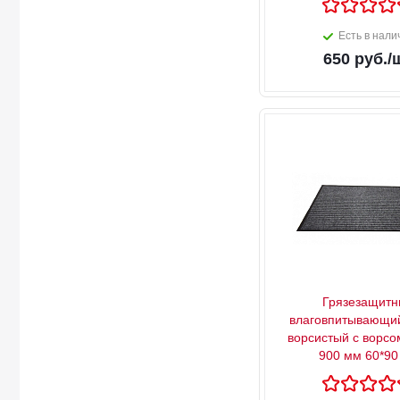
Есть в нали
650
руб.
/
Грязезащитн
влаговпитывающий
ворсистый с ворсо
900 мм 60*90