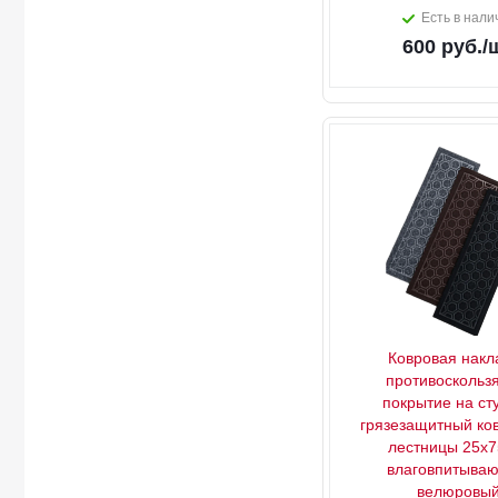
Есть в нали
600
руб.
/
Ковровая накл
противоскольз
покрытие на ст
грязезащитный ко
лестницы 25x7
влаговпитыва
велюровы