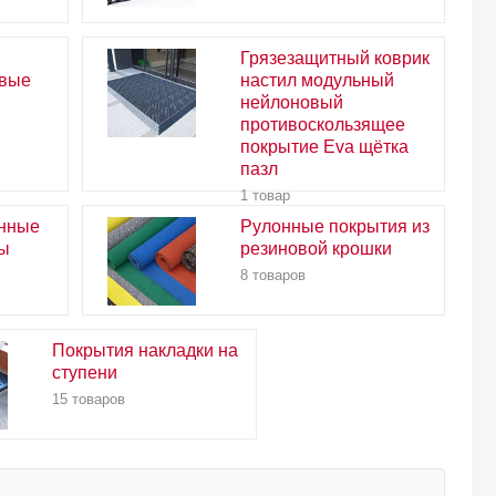
Грязезащитный коврик
овые
настил модульный
нейлоновый
противоскользящее
покрытие Eva щётка
пазл
1 товар
нные
Рулонные покрытия из
ры
резиновой крошки
8 товаров
Покрытия накладки на
ступени
15 товаров