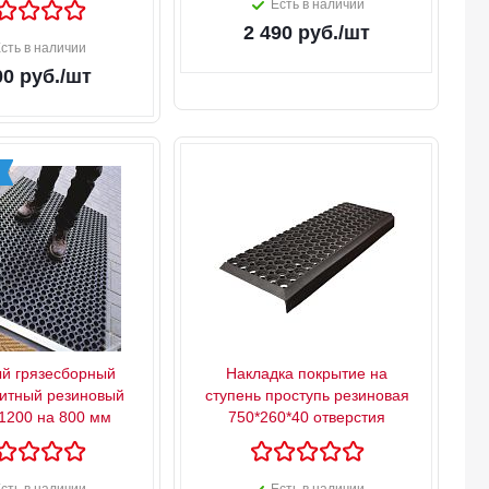
Есть в наличии
2 490
руб.
/шт
сть в наличии
00
руб.
/шт
й грязесборный
Накладка покрытие на
итный резиновый
ступень проступь резиновая
 1200 на 800 мм
750*260*40 отверстия