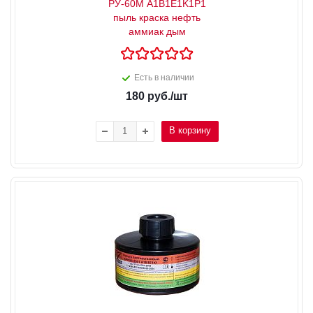
РУ-60М A1B1E1K1P1
пыль краска нефть
аммиак дым
Есть в наличии
180
руб.
/шт
В корзину