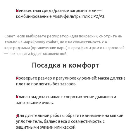
Неизвестная среда/разные загрязнители —
комбинированные ABEK-фильтры плюс P2/P3.
Совет: если выбираете респиратор «для покраски», смотрите не
только на маркировку «paint», но и на совместимость с A-
картриджами (органические пары) и предфильтром от аэрозолей
— так защита будет комплексной.
Посадка и комфорт
Проверьте размер и регулировку ремней: маска должна
плотно прилегать без зазоров.
Клапан выдоха снижает сопротивление дыханию и
запотевание очков.
Для длительной работы обратите внимание на мягкий
уплотнитель, баланс веса и совместимость с
защитными очками или каской.