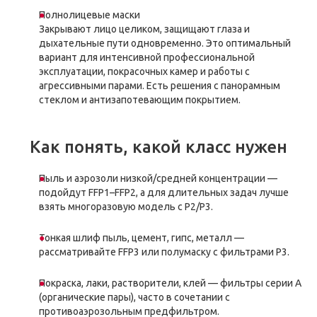
Полнолицевые маски
Закрывают лицо целиком, защищают глаза и
дыхательные пути одновременно. Это оптимальный
вариант для интенсивной профессиональной
эксплуатации, покрасочных камер и работы с
агрессивными парами. Есть решения с панорамным
стеклом и антизапотевающим покрытием.
Как понять, какой класс нужен
Пыль и аэрозоли низкой/средней концентрации —
подойдут FFP1–FFP2, а для длительных задач лучше
взять многоразовую модель с P2/P3.
Тонкая шлиф пыль, цемент, гипс, металл —
рассматривайте FFP3 или полумаску с фильтрами P3.
Покраска, лаки, растворители, клей — фильтры серии А
(органические пары), часто в сочетании с
противоаэрозольным предфильтром.