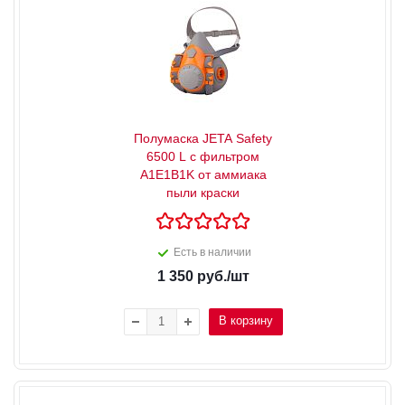
Полумаска JETA Safety
6500 L с фильтром
A1E1B1K от аммиака
пыли краски
Есть в наличии
1 350
руб.
/шт
В корзину