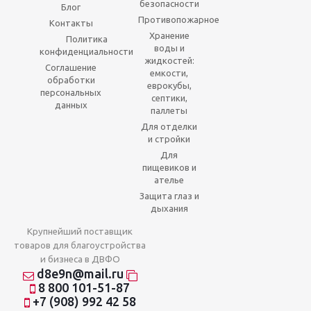
безопасности
Блог
Противопожарное
Контакты
Хранение
Политика
воды и
конфиденциальности
жидкостей:
Соглашение
емкости,
обработки
еврокубы,
персональных
септики,
данных
паллеты
Для отделки
и стройки
Для
пищевиков и
ателье
Защита глаз и
дыхания
Крупнейший поставщик
товаров для благоустройства
и бизнеса в ДВФО
d8e9n@mail.ru
8 800 101-51-87
+7 (908) 992 42 58