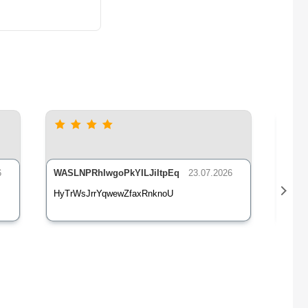
6
WASLNPRhIwgoPkYILJiItpEq
23.07.2026
nLsE
HyTrWsJrrYqwewZfaxRnknoU
qXz