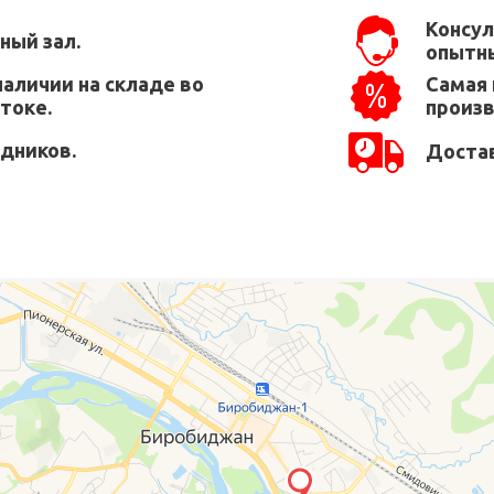
Консул
ный зал.
опытны
наличии на складе во
Самая 
токе.
произ
едников.
Достав