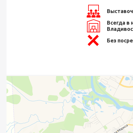
Выставоч
Всегда в 
Владивос
Без поср