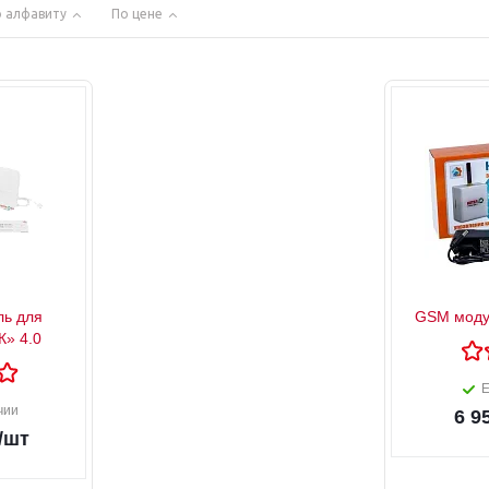
 алфавиту
По цене
ль для
GSM модул
К» 4.0
Е
чии
6 9
/шт