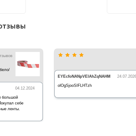
отзывы
отзывов
бело/
*35 мкм
EYEcfoNANpVElAhZqNAHM
24.07.202
olOgSjooSIFLHTzh
04.12.2024
и большой
Покупал себе
ные ленты.