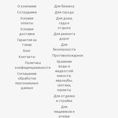
О компании
Для бизнеса
Сотрудники
Для города
Условия
Для дома,
оплаты
сада и
отдыха
Условия
доставки
Для ремонта
дорог
Гарантия на
товар
Для
безопасности
Блог
Противопожарное
Контакты
Хранение
Политика
воды и
конфиденциальности
жидкостей:
Соглашение
емкости,
обработки
еврокубы,
персональных
септики,
данных
паллеты
Для отделки
и стройки
Для
пищевиков и
ателье