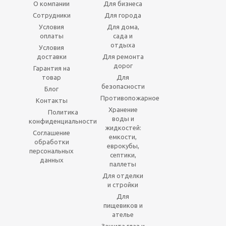
О компании
Для бизнеса
Сотрудники
Для города
Условия
Для дома,
оплаты
сада и
отдыха
Условия
доставки
Для ремонта
дорог
Гарантия на
товар
Для
безопасности
Блог
Противопожарное
Контакты
Хранение
Политика
воды и
конфиденциальности
жидкостей:
Соглашение
емкости,
обработки
еврокубы,
персональных
септики,
данных
паллеты
Для отделки
и стройки
Для
пищевиков и
ателье