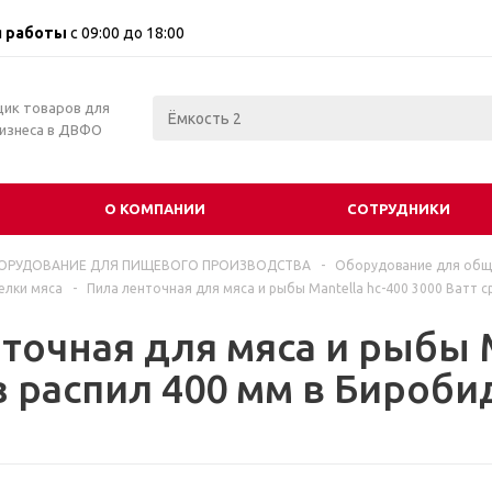
 работы
с 09:00 до 18:00
щик товаров для
бизнеса в ДВФО
О КОМПАНИИ
СОТРУДНИКИ
ОРУДОВАНИЕ ДЛЯ ПИЩЕВОГО ПРОИЗВОДСТВА
-
Оборудование для обще
елки мяса
-
Пила ленточная для мяса и рыбы Mantella hc-400 3000 Ватт с
точная для мяса и рыбы M
з распил 400 мм в Бироб