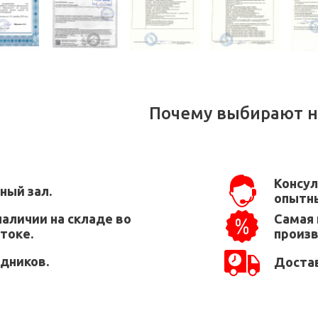
Почему выбирают н
Консул
ный зал.
опытны
наличии на складе во
Самая 
токе.
произ
едников.
Достав