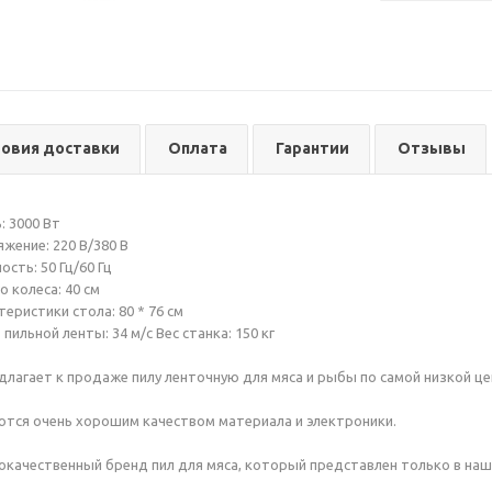
ловия доставки
Оплата
Гарантии
Отзывы
 3000 Вт
жение: 220 В/380 В
сть: 50 Гц/60 Гц
 колеса: 40 см
еристики стола: 80 * 76 см
пильной ленты: 34 м/с Вес станка: 150 кг
едлагает к продаже пилу ленточную для мяса и рыбы по самой низкой цен
ются очень хорошим качеством материала и электроники.
кокачественный бренд пил для мяса, который представлен только в на