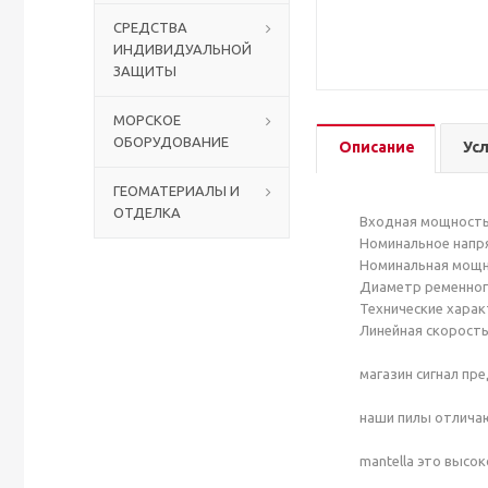
СРЕДСТВА
ИНДИВИДУАЛЬНОЙ
Столы с лавками
Биометрические терминалы
ЗАЩИТЫ
Вызывные панели
МОРСКОЕ
ОБОРУДОВАНИЕ
Описание
Ус
Комплекты для дистанционного управления
ГЕОМАТЕРИАЛЫ И
ОТДЕЛКА
Аккумуляторы аккумуляторные батареи для ИБП
Входная мощность:
Номинальное напря
Номинальная мощно
Диаметр ременного
Технические характ
Линейная скорость 
магазин сигнал пр
наши пилы отлича
mantella это высо