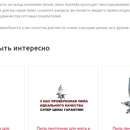
асть на склад компании сигнал, пилы mantella проходят многоуровневу
для вас наши пилы с разного ракурса, вы можете увидеть превосходно
рудничеству оптовых покупателей
приобрести у нас полотна для пил по очень хорошим ценам, ну и други
ыть интересно
я для
Пила ленточная для мяса и
Пила лен