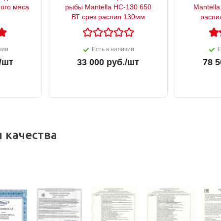
ого мяса
рыбы Mantella HC-130 650
Mantella
ВТ срез распил 130мм
распи
чии
Есть в наличии
Е
/шт
33 000
руб.
/шт
78 5
 качества