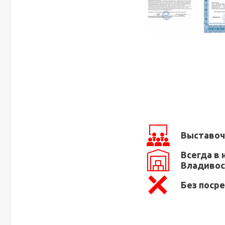
Выставоч
Всегда в 
Владивос
Без поср