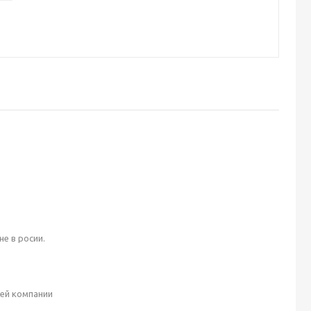
е в росии.
шей компании