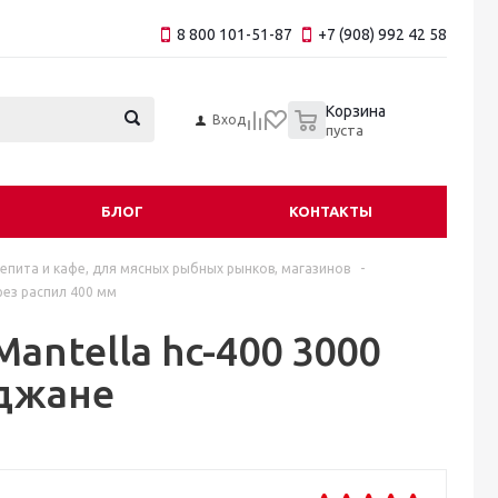
8 800 101-51-87
+7 (908) 992 42 58
0
Корзина
Вход
пуста
БЛОГ
КОНТАКТЫ
пита и кафе, для мясных рыбных рынков, магазинов
-
рез распил 400 мм
antella hc-400 3000
иджане