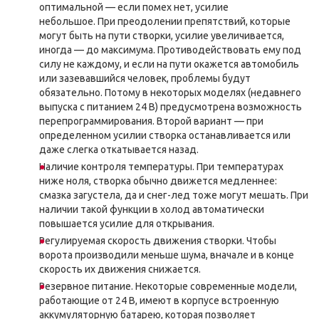
оптимальной — если помех нет, усилие
небольшое. При преодолении препятствий, которые
могут быть на пути створки, усилие увеличивается,
иногда — до максимума. Противодействовать ему под
силу не каждому, и если на пути окажется автомобиль
или зазевавшийся человек, проблемы будут
обязательно. Потому в некоторых моделях (недавнего
выпуска с питанием 24 В) предусмотрена возможность
перепрограммирования. Второй вариант — при
определенном усилии створка останавливается или
даже слегка откатывается назад.
Наличие контроля температуры. При температурах
ниже ноля, створка обычно движется медленнее:
смазка загустела, да и снег-лед тоже могут мешать. При
наличии такой функции в холод автоматически
повышается усилие для открывания.
Регулируемая скорость движения створки. Чтобы
ворота производили меньше шума, вначале и в конце
скорость их движения снижается.
Резервное питание. Некоторые современные модели,
работающие от 24 В, имеют в корпусе встроенную
аккумуляторную батарею, которая позволяет