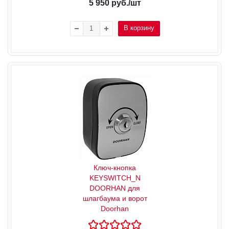
5 950
руб.
/шт
В корзину
Ключ-кнопка
KEYSWITCH_N
DOORHAN для
шлагбаума и ворот
Doorhan