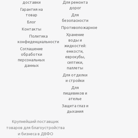
доставки
Для ремонта
дорог
Гарантия на
товар
Для
безопасности
Блог
Противопожарное
Контакты
Хранение
Политика
воды и
конфиденциальности
жидкостей:
Соглашение
емкости,
обработки
еврокубы,
персональных
септики,
данных
паллеты
Для отделки
и стройки
Для
пищевиков и
ателье
Защита глаз и
дыхания
Крупнейший поставщик
товаров для благоустройства
и бизнеса в ДВФО