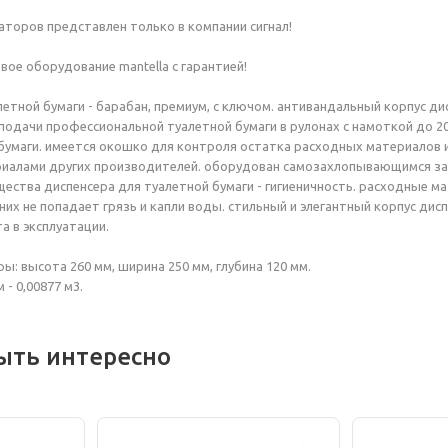
торов представлен только в компании сигнал!
ое оборудование mantella с гарантией!
летной бумаги - барабан, премиум, с ключом. антивандальный корпус д
подачи профессиональной туалетной бумаги в рулонах с намоткой до 2
бумаги. имеется окошко для контроля остатка расходных материалов и
иалами других производителей. оборудован самозахлопывающимся за
щества диспенсера для туалетной бумаги - гигиеничность. расходные ма
 них не попадает грязь и капли воды. стильный и элегантный корпус ди
а в эксплуатации.
ы: высота 260 мм, ширина 250 мм, глубина 120 мм.
м - 0,00877 м3.
ыть интересно