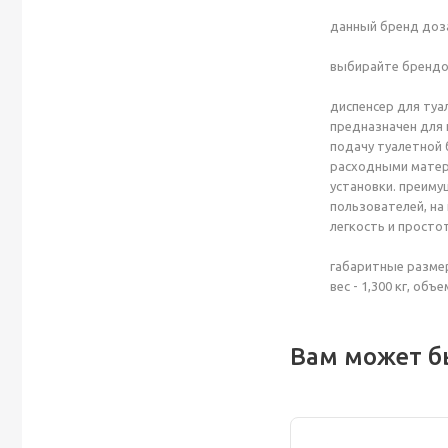
данный бренд доза
выбирайте брендов
диспенсер для туа
предназначен для 
подачу туалетной 
расходными матер
установки. преиму
пользователей, на
легкость и простот
габаритные размер
вес - 1,300 кг, объе
Вам может б