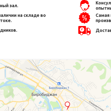
Консул
ный зал.
опытны
наличии на складе во
Самая 
токе.
произ
едников.
Достав