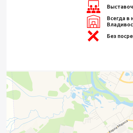
Выставоч
Всегда в 
Владивос
Без поср