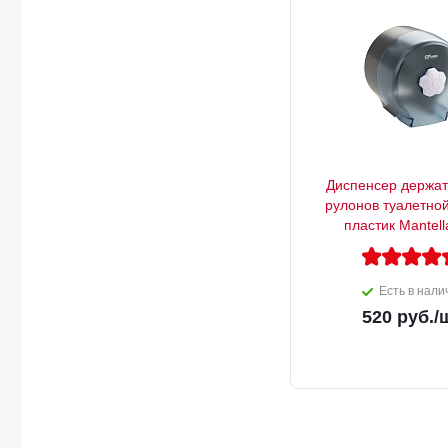
Диспенсер держат
рулонов туалетно
пластик Mant
Есть в нали
520
руб.
/