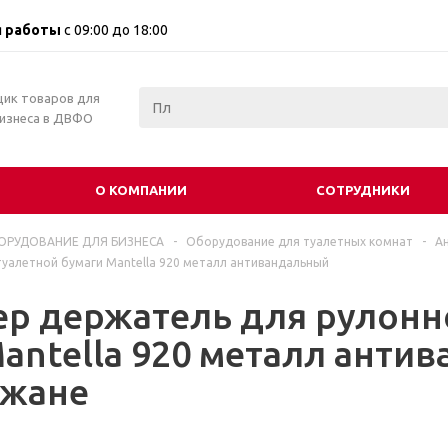
 работы
с 09:00 до 18:00
щик товаров для
бизнеса в ДВФО
О КОМПАНИИ
СОТРУДНИКИ
ОРУДОВАНИЕ ДЛЯ БИЗНЕСА
-
Оборудование для туалетных комнат
-
А
уалетной бумаги Mantella 920 металл антивандальный
ер держатель для рулонн
antella 920 металл анти
жане