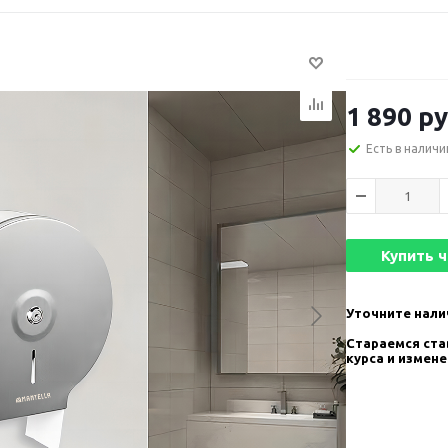
1 890
ру
Есть в наличи
Купить 
Уточните нали
Стараемся став
курса и измен