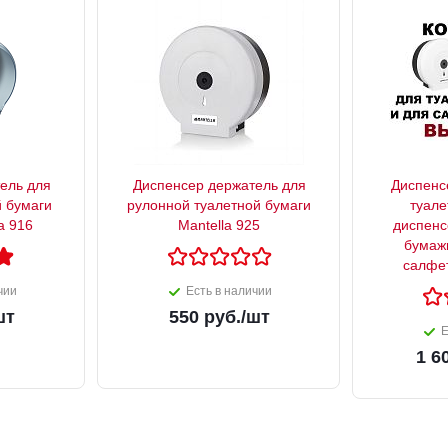
ель для
Диспенсер держатель для
Диспенс
й бумаги
рулонной туалетной бумаги
туале
ella 916
Mantella 925
диспенс
бумаж
салфе
чии
Есть в наличии
шт
550
руб.
/шт
Е
1 6