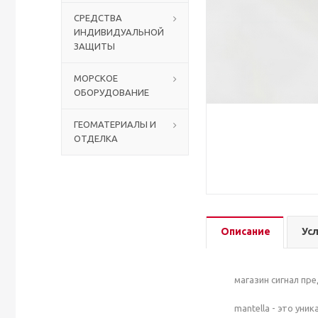
СРЕДСТВА
ИНДИВИДУАЛЬНОЙ
Столы с лавками
Биометрические терминалы
ЗАЩИТЫ
Вызывные панели
МОРСКОЕ
ОБОРУДОВАНИЕ
Комплекты для дистанционного управления
ГЕОМАТЕРИАЛЫ И
ОТДЕЛКА
Аккумуляторы аккумуляторные батареи для ИБП
Описание
Ус
магазин сигнал пр
mantella - это ун