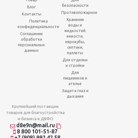
безопасности
Блог
Противопожарное
Контакты
Хранение
Политика
воды и
конфиденциальности
жидкостей:
Соглашение
емкости,
обработки
еврокубы,
персональных
септики,
данных
паллеты
Для отделки
и стройки
Для
пищевиков и
ателье
Защита глаз и
дыхания
Крупнейший поставщик
товаров для благоустройства
и бизнеса в ДВФО
d8e9n@mail.ru
8 800 101-51-87
+7 (908) 992 42 58