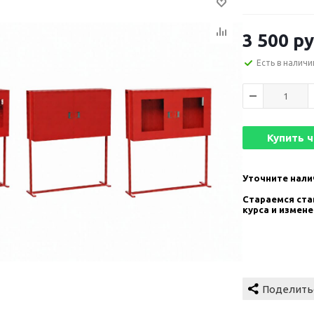
3 500
ру
Есть в наличи
Купить 
Уточните нали
Стараемся став
курса и измен