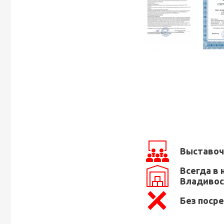
Выставоч
Всегда в 
Владивос
Без поср