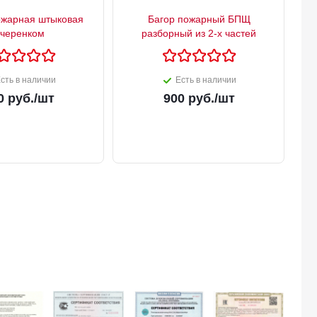
ожарная штыковая
Багор пожарный БПЩ
 черенком
разборный из 2-х частей
сть в наличии
Есть в наличии
0
руб.
/шт
900
руб.
/шт