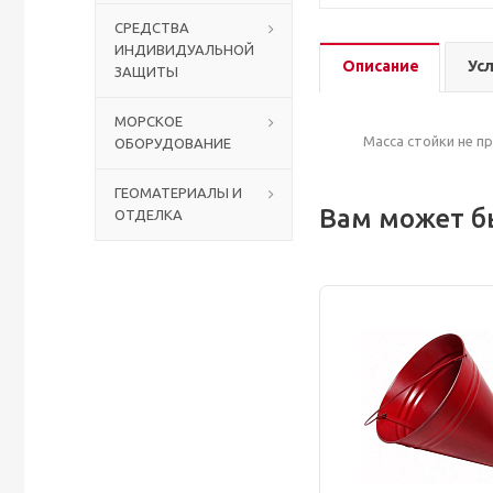
СРЕДСТВА
ИНДИВИДУАЛЬНОЙ
Столы с лавками
Биометрические терминалы
Описание
Ус
ЗАЩИТЫ
Вызывные панели
МОРСКОЕ
Масса стойки не п
ОБОРУДОВАНИЕ
Комплекты для дистанционного управления
ГЕОМАТЕРИАЛЫ И
Вам может б
ОТДЕЛКА
Аккумуляторы аккумуляторные батареи для ИБП