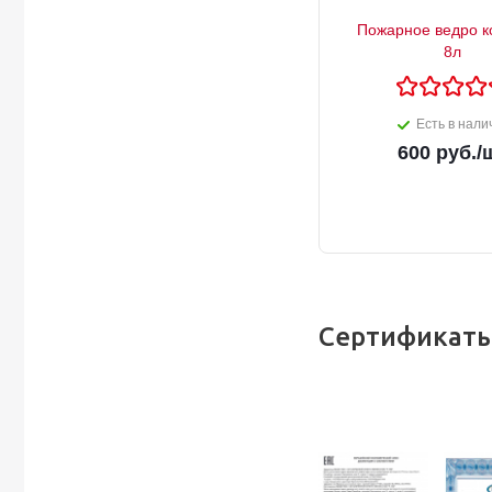
Пожарное ведро к
8л
Есть в нали
600
руб.
/
Сертификаты