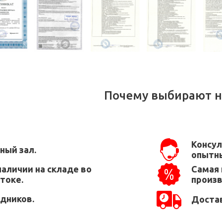
Почему выбирают н
Консул
ный зал.
опытны
наличии на складе во
Самая 
токе.
произ
едников.
Достав