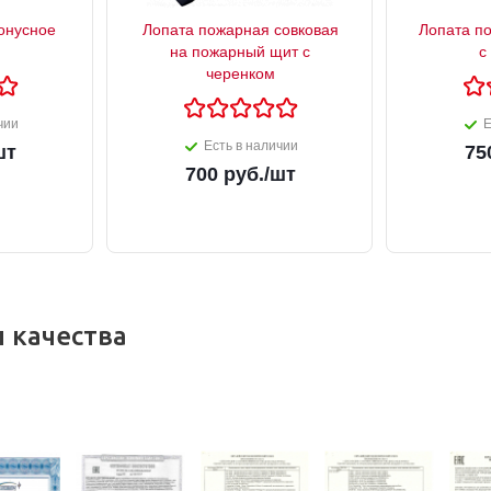
онусное
Лопата пожарная совковая
Лопата п
на пожарный щит с
с
черенком
чии
Е
Есть в наличии
шт
75
700
руб.
/шт
 качества