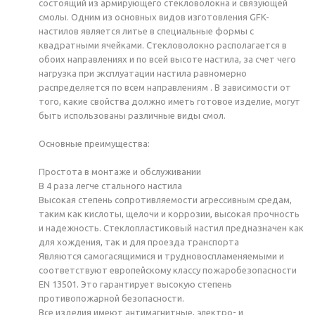
состоящий из армирующего стекловолокна и связующей
смолы. Одним из основных видов изготовления GFK-
настилов является литье в специальные формы с
квадратными ячейками. Стекловолокно располагается в
обоих направлениях и по всей высоте настила, за счет чего
нагрузка при эксплуатации настила равномерно
распределяется по всем направлениям . В зависимости от
того, какие свойства должно иметь готовое изделие, могут
быть использованы различные виды смол.
Основные преимущества:
Простота в монтаже и обслуживании
В 4 раза легче стального настила
Высокая степень сопротивляемости агрессивным средам,
таким как кислоты, щелочи и коррозии, высокая прочность
и надежность. Стеклопластиковый настил предназначен как
для хождения, так и для проезда транспорта
Являются самогасящимися и трудновоспламеняемыми и
соответствуют европейскому классу пожаробезопасности
EN 13501. Это гарантирует высокую степень
противопожарной безопасности.
Все изделия имеют антимагнитные, электро- и