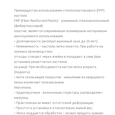
Преимущества использования стеклопластикового (FPP)
настила:
FRP (Fiber Reinforced Plastic) - усиленный стекловолоконный
(фиберглаcсовый)
пластик, является современным полимерным материалом
многоцелевого использования.
• Долговечность (эксплуатационный срок до 20 лет);
• Гигиеничность – настилы легко моются. При работе на
грязных производствах
отходы стекают через ячейки и попадают в слив (при
установке решетчатых настилов
на раму). При необходимости настил легко вскрыть
(поднять).
• Анти-скользящее покрытие - напыление из кварцевого
песка исключает поскальзывае
персонала;
• Ударопрочные - волоконная структура, распределяет
нагрузку;
• Практически не имеет остаточной деформации;
• Простота установки и относительно малый вес;
• Легко поддается обработке – можно придать нужную