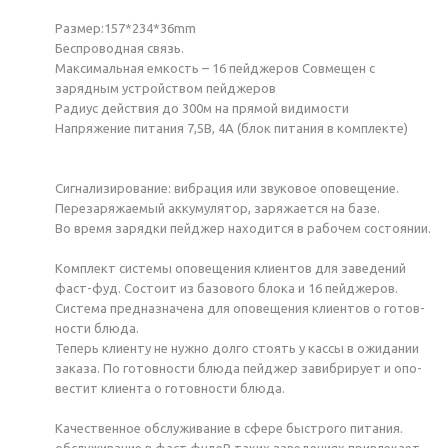
Размер:157*234*36mm
Беспроводная связь.
Максимальная емкость – 16 пейджеров Совмещен с
зарядным устройством пейджеров
Радиус действия до 300м на прямой видимости
Напряжение питания 7,5В, 4А (блок питания в комплекте)
Сигнализирование: вибрация или звуковое оповещение.
Перезаряжаемый аккумулятор, заряжается на базе.
Во время зарядки пейджер находится в рабочем состоянии.
Ком­плект сис­те­мы опо­веще­ния кли­ен­тов для за­веде­ний
фаст-фуд. Сос­то­ит из ба­зово­го бло­ка и 16 пей­дже­ров.
Сис­те­ма пред­назна­чена для опо­веще­ния кли­ен­тов о го­тов­
ности блю­да.
Те­перь кли­ен­ту не нуж­но дол­го сто­ять у кас­сы в ожи­дании
за­каза. По го­тов­ности блю­да пей­джер за­виб­ри­ру­ет и опо­
вес­тит кли­ен­та о го­тов­ности блю­да.
Качественное обслуживание в сфере быстрого питания.
обслуживание в фаст фудеВ таких заведениях привлекает