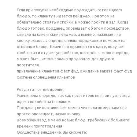
Если при покупке необходимо подождать готовящееся
блюдо, то клиенту выдается пейджер. При этом не
обязательно стоять у стойки, а можно пройти в зал. Когда
блюдо готово, продавец оповещает об этом посредством
сигнала на клиентский пейджер, а именно: нажимает на
кнопку вызова с определенным порядковым номером на
основном блоке. Клиент возвращается к кассе, получает
свой заказ и отдает устройство, которое, в свою очередь,
может быть использовано продавцом для другого
посетителя.
прив­ле­чение кли­ен­тов фаст фуд ожи­дание за­каза фаст фуд
сис­те­ма опо­веще­ния кли­ен­тов
Результат от внедрения:
Уменьшена очередь, так как посетитель не стоит у кассы, а
ждет спокойно за столиком.
Продавец не выкрикивает номер чека или номер заказа, а
просто оповещает, нажав кнопку.
Возможен ввод в меню новых блюд, требующих большего
времени приготовления
Осуществив внедрение, Вы сможете: