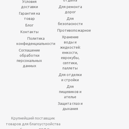
отдыха
Условия
доставки
Для ремонта
дорог
Гарантия на
товар
Для
безопасности
Блог
Противопожарное
Контакты
Хранение
Политика
воды и
конфиденциальности
жидкостей:
Соглашение
емкости,
обработки
еврокубы,
персональных
септики,
данных
паллеты
Для отделки
и стройки
Для
пищевиков и
ателье
Защита глаз и
дыхания
Крупнейший поставщик
товаров для благоустройства