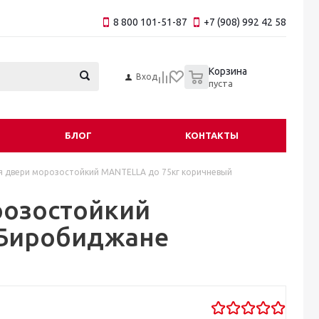
8 800 101-51-87
+7 (908) 992 42 58
0
Корзина
Вход
пуста
БЛОГ
КОНТАКТЫ
я двери морозостойкий MANTELLA до 75кг коричневый
розостойкий
 Биробиджане