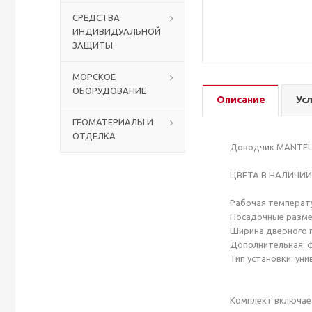
СРЕДСТВА
ИНДИВИДУАЛЬНОЙ
Столы с лавками
Биометрические терминалы
ЗАЩИТЫ
Вызывные панели
МОРСКОЕ
ОБОРУДОВАНИЕ
Описание
Ус
Комплекты для дистанционного управления
ГЕОМАТЕРИАЛЫ И
ОТДЕЛКА
Аккумуляторы аккумуляторные батареи для ИБП
Доводчик MANTELLA
ЦВЕТА В НАЛИЧИИ:
Рабочая температу
Посадочные размер
Ширина дверного п
Дополнительная: 
Тип установки: ун
Комплект включает