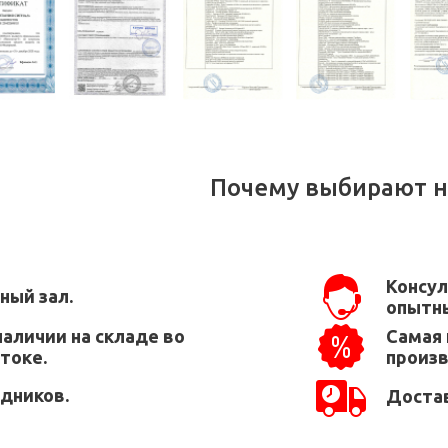
Почему выбирают н
Консул
ный зал.
опытны
наличии на складе во
Самая 
токе.
произ
едников.
Достав