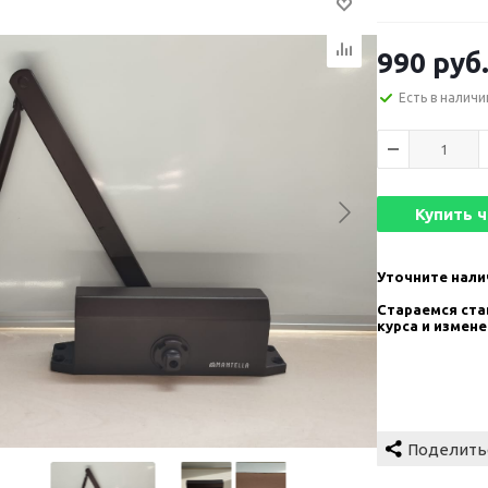
990
руб
Есть в наличи
Купить 
Уточните нали
Стараемся став
курса и измен