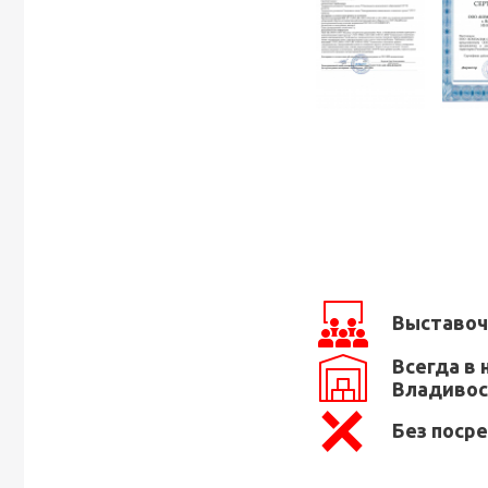
Выставоч
Всегда в 
Владивос
Без поср