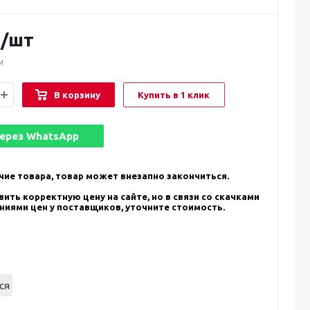
.
/шт
и
В корзину
Купить в 1 клик
через
WhatsApp
чие товара, товар может внезапно закончиться.
ить корректную цену на сайте, но в связи со скачками
ениями цен у поставщиков, уточните стоимость.