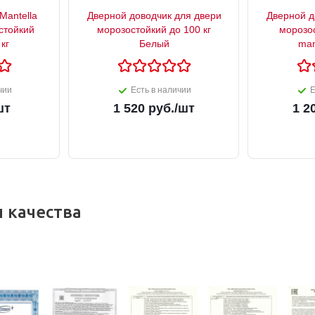
Mantella
Дверной доводчик для двери
Дверной д
стойкий
морозостойкий до 100 кг
морозос
кг
Белый
man
чии
Есть в наличии
Е
шт
1 520
руб.
/шт
1 2
 качества