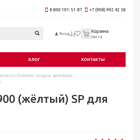
8 800 101-51-87
+7 (908) 992 42 58
0
Корзина
Вход
пуста
БЛОГ
КОНТАКТЫ
 колесоотбойники, пандусы, демпферы
-
в
00 (жёлтый) SP для