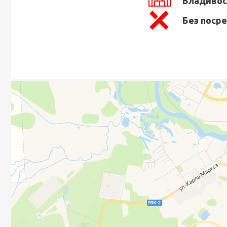
Владивос
Без поср