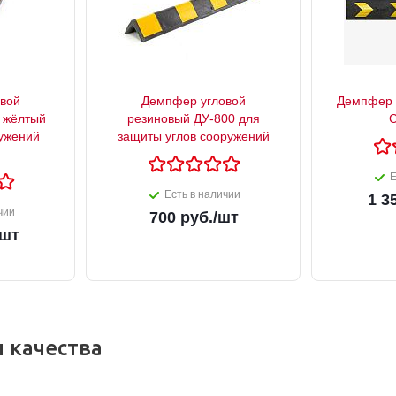
вой
Демпфер угловой
Демпфер 
 жёлтый
резиновый ДУ-800 для
С
ужений
защиты углов сооружений
Е
Есть в наличии
1 3
чии
700
руб.
/шт
/шт
 качества