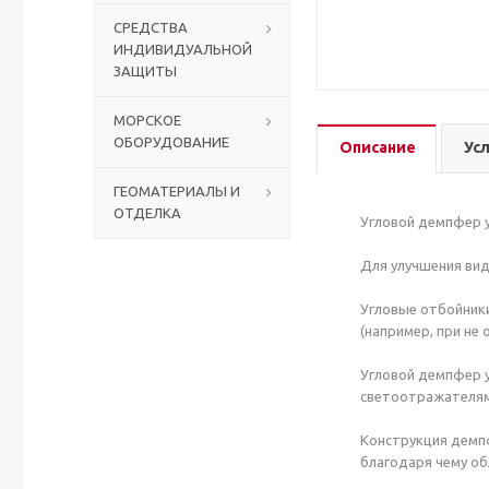
СРЕДСТВА
ИНДИВИДУАЛЬНОЙ
Столы с лавками
Биометрические терминалы
ЗАЩИТЫ
Вызывные панели
МОРСКОЕ
ОБОРУДОВАНИЕ
Описание
Ус
Комплекты для дистанционного управления
ГЕОМАТЕРИАЛЫ И
ОТДЕЛКА
Аккумуляторы аккумуляторные батареи для ИБП
Угловой демпфер у
Для улучшения ви
Угловые отбойники
(например, при не
Угловой демпфер у
светоотражателями
Конструкция демпф
благодаря чему о