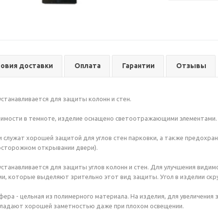
ловия доставки
Оплата
Гарантии
Отзывы
станавливается для защиты колонн и стен.
димости в темноте, изделие оснащено светоотражающими элементами.
 служат хорошей защитой для углов стен парковки, а также предохра
 осторожном открывании двери).
станавливается для защиты углов колонн и стен. Для улучшения видим
, которые выделяют зрительно этот вид защиты. Угол в изделии скр
ера - цельная из полимерного материала. На изделия, для увеличения 
бладают хорошей заметностью даже при плохом освещении.