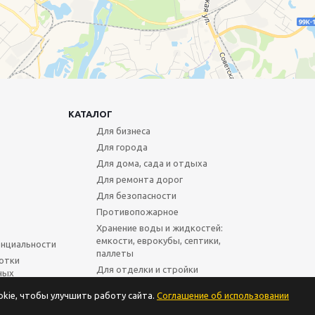
КАТАЛОГ
Для бизнеса
Для города
Для дома, сада и отдыха
Для ремонта дорог
Для безопасности
Противопожарное
Хранение воды и жидкостей:
емкости, еврокубы, септики,
нциальности
паллеты
отки
Для отделки и стройки
ных
Для пищевиков и ателье
kie, чтобы улучшить работу сайта.
Соглашение об использовании
Защита глаз и дыхания