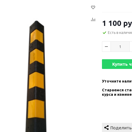
1 100
ру
Есть в наличи
Купить 
Уточните нали
Стараемся став
курса и измен