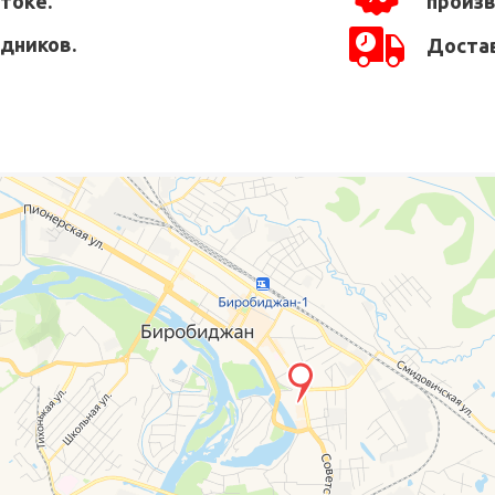
токе.
произ
едников.
Достав