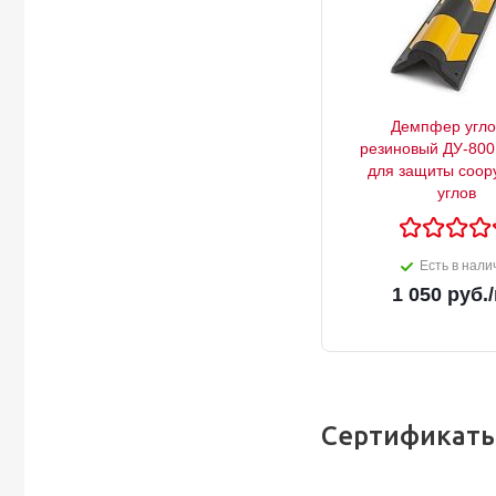
Демпфер угло
резиновый ДУ-800
для защиты соор
углов
Есть в нали
1 050
руб.
Сертификаты