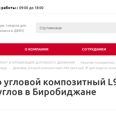
 работы
с 09:00 до 18:00
щик товаров для
бизнеса в ДВФО
О КОМПАНИИ
СОТРУДНИКИ
МОНТ И ОРГАНИЗАЦИЯ ДОРОЖНОГО ДВИЖЕНИЯ
-
Лежачие полицейские,
феры
-
Демпфер угловой композитный L900 (жёлтый) SP для защиты угло
 угловой композитный L9
углов в Биробиджане